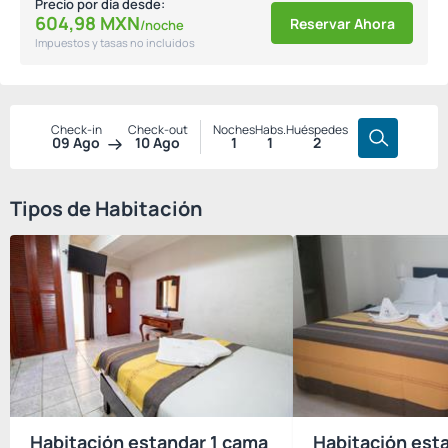
Precio por día desde:
604,
98
MXN
Reservar Ahora
/noche
Impuestos y tasas no incluidos
Check-in
Check-out
Noches
Habs.
Huéspedes
09 Ago
10 Ago
1
1
2
Tipos de Habitación
Habitación estandar 1 cama
Habitación est