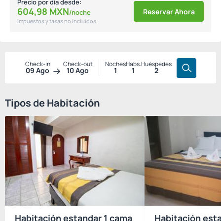
Precio por día desde:
604,
98
MXN
Reservar Ahora
/noche
Impuestos y tasas no incluidos
Check-in
Check-out
Noches
Habs.
Huéspedes
09 Ago
10 Ago
1
1
2
Tipos de Habitación
Habitación estandar 1 cama
Habitación est