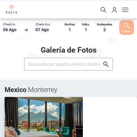
Check-In
Check-Out
Noches
Habs.
Huéspedes
06 Ago
07 Ago
1
1
2
Editar
Galería de Fotos
Mexico
Monterrey