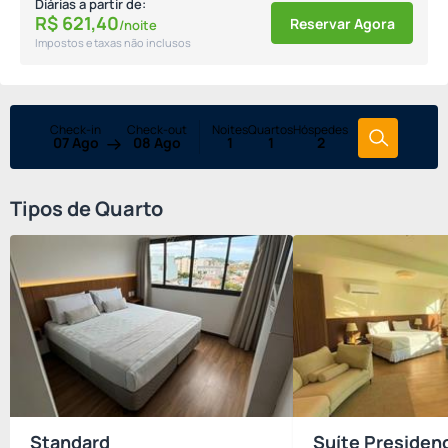
Diárias a partir de:
R$
621,
40
Reservar Agora
/noite
Impostos e taxas não inclusos
Check-in
Check-out
Noites
Quartos
Hóspedes
07 Ago
08 Ago
1
1
2
Tipos de Quarto
Standard
Suíte Presidenc