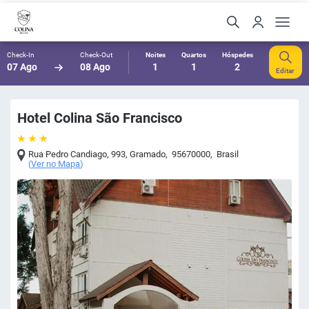
Check-In
Check-Out
Noites
Quartos
Hóspedes
07 Ago
08 Ago
1
1
2
Editar
Hotel Colina São Francisco
Rua Pedro Candiago, 993
,
Gramado
,
95670000
,
Brasil
(
Ver no Mapa
)