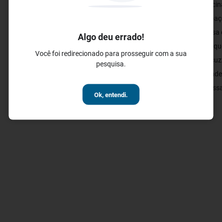
✓ Piscin
✓ Espaç
✓ Mesa d
Algo deu errado!
✓ Parque
Você foi redirecionado para prosseguir com a sua
✓ Jacuz
pesquisa.
✓ Academ
✓ Massa
Ok, entendi.