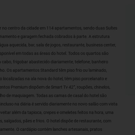
ar no centro da cidade em 114 apartamentos, sendo duas Suítes
onamento e garagem fechada cobrados à parte. A estrutura
ua aquecida, bar, sala de jogos, restaurante, business center,
disponível em todas as áreas do hotel. Todos os quartos são
 cabo, frigobar abastecido diariamente, telefone, banheiro
nho. Os apartamentos Standard têm piso frio ou laminado,
 localizadas na ala nova do hotel, têm piso porcelanato e
ntos Premium dispõem de Smart Tv 42”, roupões, chinelos,
pelho de maquiagem. Todas as camas de casal do hotel são
incluso na diária é servido diariamente no novo salão com vista
veitar além da tapioca, crepes e omeletes feitos na hora, uma
s, salgados, pães e frios. O hotel dispõe de restaurante, com
amente. O cardápio contém lanches artesanais, pratos