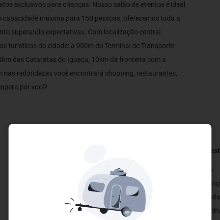
ratos exclusivos para crianças. Nosso salão de eventos é ideal
om capacidade máxima para 150 pessoas, oferecemos toda a
vento superando expectativas. Com localização central
tos turísticos da cidade: a 900m do Terminal de Transporte
13km das Cataratas do Iguaçu, 10km da fronteira com a
m nas redondezas você encontrará shopping, restaurantes,
espera por você!
Restaurantes e Bares
Bem-est
✓ Bar
✓ SPA
✓ Restaurante
✓ Servi
✓ Bar de Piscina
✓ Academ
✓ Serviços de Cocktails
✓ Piscin