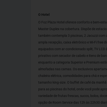
O Hotel
O Foz Plaza Hotel oferece conforto e bem-est
Master Duplex na cobertura. Dispõe de estaci
também contempla 3 piscinas, 2 Jacuzzi com ág
ampla recepção, caixa eletrônico e Wi-Fi free 
equipados com ar-condicionado split, TV LCD à
privativo com secador de cabelo e itens de ba
enquanto a categoria Superior e Premium estão
almofadas nas camas. Os exclusivos apartame
chaleira elétrica, comodidades para chá e es
tamanho king-size. O buffet de café da manhã 
para as piscinas do hotel, onde você pode apro
variedade de frutas frescas, sucos, bolos, doce
opção de Room Service das 12h às 22h30 diari