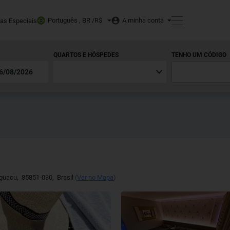
Português , BR /
R$
A minha conta
tas Especiais
QUARTOS E HÓSPEDES
TENHO UM CÓDIGO
Iguacu
,
85851-030
,
Brasil
(
Ver no Mapa
)