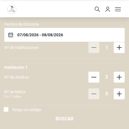
Hotel Ville La Plage & B
Fechas de Estancia
1
Nº de Habitaciones
Habitación
1
2
Nº de Adultos
Nº de Niños
0
0 a
17
Años
Tengo un código
BUSCAR