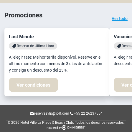
Promociones
Ver todo
Last Minute
Vacacion
Reserva de Última Hora
Descu
Al elegir rate: Melhor tarifa disponível. Reserve en el
Al elegir 
último momento con menos de 3 días de antelación
descuento
y consiga un descuento del 23%.
Ver condiciones
Ver 
reservasvlp@lp-lf.com
+55 22 26237554
© 2026 Hotel Ville La Plage & Beach Club.
Todos los derechos reservados.
Powered by