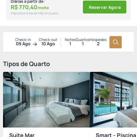
Diárias a partir de:
R$
770,
40
Reservar Agora
/noite
Impostos e taxas não inclusos
Check-in
Check-out
Noites
Quartos
Hóspedes
09 Ago
10 Ago
1
1
2
Tipos de Quarto
Suíte Mar
Smart - Piscina