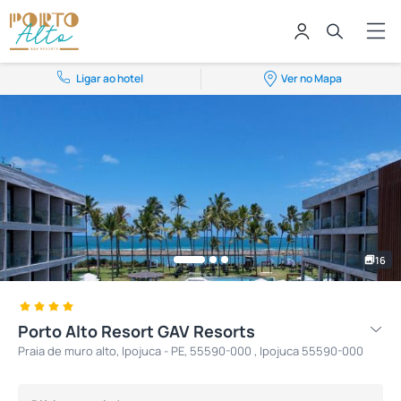
Ligar ao hotel
Ver no Mapa
16
Porto Alto Resort GAV Resorts
Praia de muro alto, Ipojuca - PE, 55590-000 , Ipojuca 55590-000