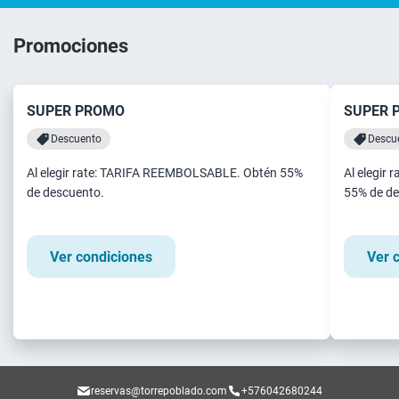
Promociones
SUPER PROMO
SUPER 
Descuento
Descu
Al elegir rate: TARIFA REEMBOLSABLE. Obtén 55%
Al elegir
de descuento.
55% de de
Ver condiciones
Ver 
reservas@torrepoblado.com
+576042680244