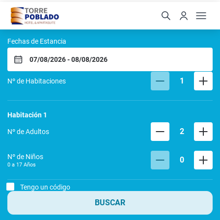
Hotel Torre Poblado
Fechas de Estancia
1
Nº de Habitaciones
Habitación
1
2
Nº de Adultos
Nº de Niños
0
0 a
17
Años
Tengo un código
BUSCAR