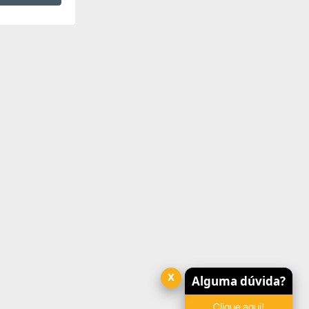
x
Alguma dúvida?
Clique aqui!