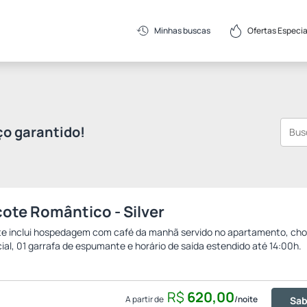
Ofertas Especia
Minhas buscas
ço garantido!
ote Romântico - Silver
e inclui hospedagem com café da manhã servido no apartamento, cho
ial, 01 garrafa de espumante e horário de saída estendido até 14:00h.
R$
620,
00
A partir de
/noite
Sab