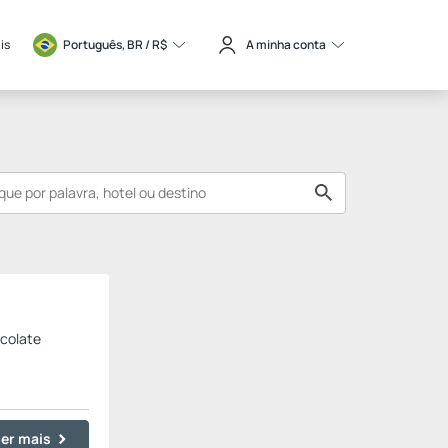
is
Português, BR / 
R$
A minha conta
colate
er mais