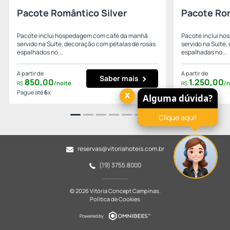
Pacote Romântico Silver
Pacote Ro
Pacote inclui hospedagem com café da manhã
Pacote inclui h
servido na Suíte, decoração com pétalas de rosas
servido na Suíte
espalhados no...
espalhadas no...
A partir de
A partir de
Saber mais
850,
00
1.250,
00
/noite
/n
R$
R$
Pague até
6
x
Pague até
6
x
x
Alguma dúvida?
Clique aqui!
reservas@vitoriahoteis.com.br
(19) 3755.8000
© 2026 Vitória Concept Campinas.
Política de Cookies
Powered by