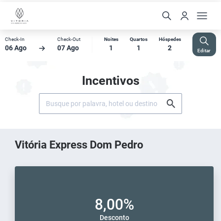
Check-In
Check-Out
Noites
Quartos
Hóspedes
06 Ago
07 Ago
1
1
2
Editar
Incentivos
Vitória Express Dom Pedro
8,00%
Desconto