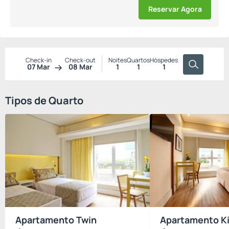
Reservar Agora
Check-in
Check-out
Noites
Quartos
Hóspedes
07 Mar
08 Mar
1
1
1
Tipos de Quarto
Apartamento Twin
Apartamento K