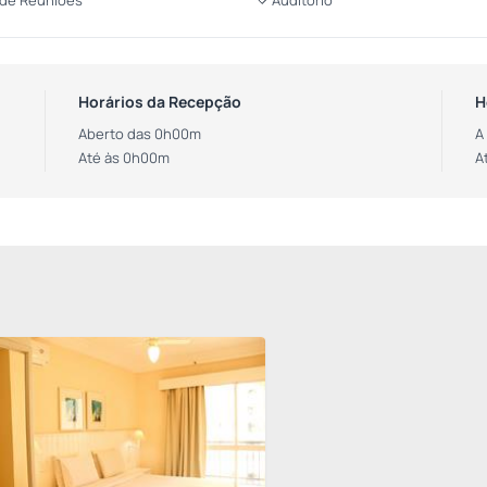
 de Reuniões
Auditório
Horários da Recepção
H
Aberto das 0h00m
A
Até às 0h00m
A