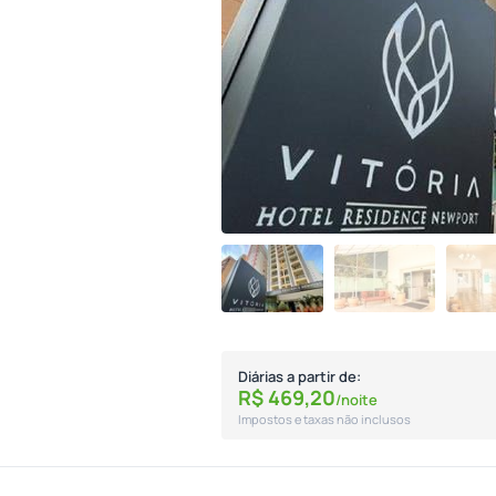
Diárias a partir de:
R$
469,
20
/noite
Impostos e taxas não inclusos