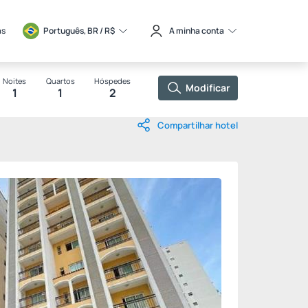
as
Português, BR / 
R$
A minha conta
Noites
Quartos
Hóspedes
Modificar
1
1
2
Compartilhar hotel