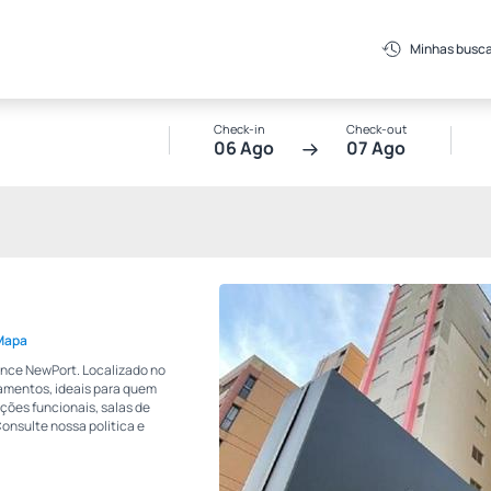
Minhas busc
Check-in
Check-out
06 Ago
07 Ago
 Mapa
dence NewPort. Localizado no
tamentos, ideais para quem
ões funcionais, salas de
Consulte nossa politica e