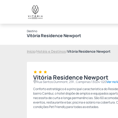
Destino
Vitória Residence Newport
Início
/
Hotéis e Destinos
/
Vitória Residence Newport
Vitória Residence Newport
Rua Santos Dummont, 291 , Campinas 13024-020
Ver no
Conforto estratégico é a principal característica do Resi
bairro Cambuí, o hotel dispõe de amplos e equipados apar
necessita de curta e longa permanências. São 60 acomodaç
eventos, restaurante e bar, piscina e solário na cobertura. 
condições Pet Friendly para todas as estadas.