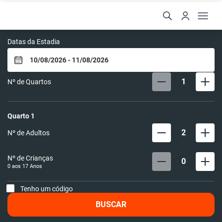
Hotel Cristal Rio Claro
Datas da Estadia
1
Nº de Quartos
Quarto
1
2
Nº de Adultos
Nº de Crianças
0
0 aos
17
Anos
Tenho um código
BUSCAR