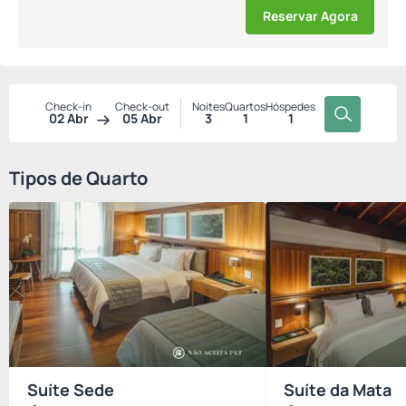
Reservar Agora
Check-in
Check-out
Noites
Quartos
Hóspedes
02 Abr
05 Abr
3
1
1
Tipos de Quarto
Suíte Sede
Suíte da Mata