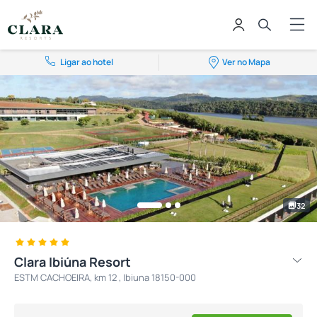
Ligar ao hotel
Ver no Mapa
32
Clara Ibiúna Resort
ESTM CACHOEIRA, km 12 , Ibiuna 18150-000