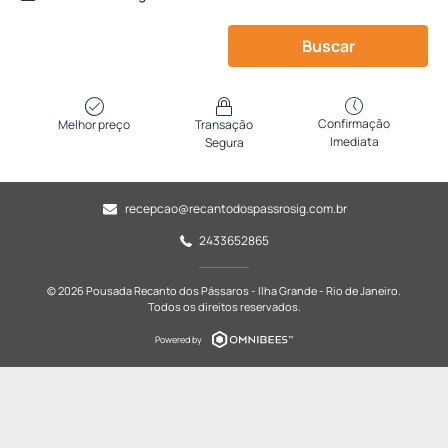
Buscar
Confirmação
Melhor preço
Transação
Imediata
Segura
recepcao@recantodospassrosig.com.br
2433652865
© 2026 Pousada Recanto dos Pássaros - Ilha Grande - Rio de Janeiro.
Todos os direitos reservados.
Powered by