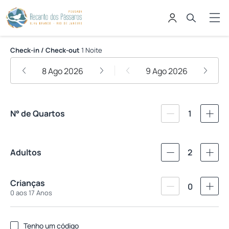
Pousada Recanto dos Pássaros - I
Check-in / Check-out
1 Noite
8 Ago 2026
9 Ago 2026
N° de Quartos
1
Adultos
2
Crianças
0
0 aos 17 Anos
Tenho um código