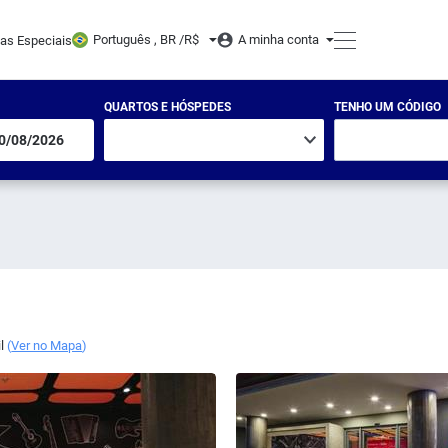
Português , BR /
R$
A minha conta
tas Especiais
QUARTOS E HÓSPEDES
TENHO UM CÓDIGO
l
(
Ver no Mapa
)