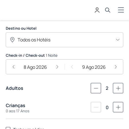
CATUAI HOTEL
Destino ou Hotel
Check-in / Check-out
1 Noite
8 Ago 2026
9 Ago 2026
Adultos
2
Crianças
0
0 aos 17 Anos