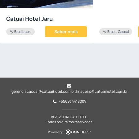
Catuai Hotel Jaru
Saber mais
Brasil, Jaru
Brasil, Cacoal
gerenciacacoal@catuaihotel.com.br
;
finaceiro@catuaihotel.com.br
+556934418009
© 2026 CATUAI HOTEL.
Todos os direitos reservados.
Powered by