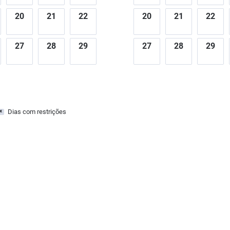
20
21
22
20
21
22
27
28
29
27
28
29
Dias com restrições
x