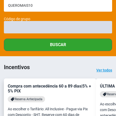
Código de grupo
BUSCAR
Incentivos
Ver todos
Compra com antecedência 60 a 89 dias|5% +
ÚLTIMA
5% PIX
Reser
Reserva Antecipada
Ao escolhe
Ao escolher o Tarifário: All Inclusive - Pague via Pix
com Desco
com Desconto - SHT. Reserve com 60 dias de
antecedên