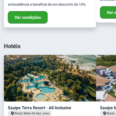
antecedência e beneficie de um desconto de 10%.
Ver 
Ver condições
Hotéis
Sauipe Terra Resort - All Inclusive
Sauipe M
Brasil, Mata De Sao Joao
Brasil