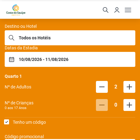
Sauipe Hoteis
Destino ou Hotel
Datas da Estadia
Quarto
1
2
Nº de Adultos
Nº de Crianças
0
0 aos
17
Anos
Tenho um código
Código promocional