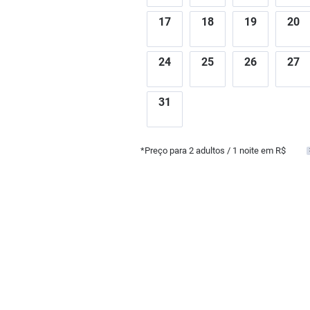
17
18
19
20
24
25
26
27
31
*Preço para
2
adultos
/ 1 noite em R$