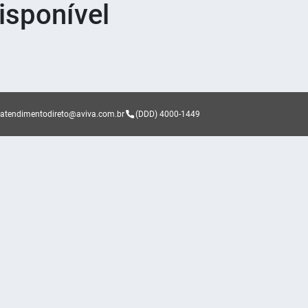
sponível
atendimentodireto@aviva.com.br
(DDD) 4000-1449