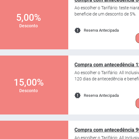
Ao escolher o Tarifário: teste nia
beneficie de um desconto de 5%.
5,00%
Desconto
Reserva Antecipada
Compra com antecedência 12
Ao escolher o Tarifário: All Inclu
120 dias de antecedência e benef
15,00%
Desconto
Reserva Antecipada
Compra com antecedência 90 
Ao escolher o Tarifário: All Inclu