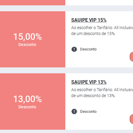
SAUIPE VIP 15%
Ao escolher o Tarifário: All Inclu
de um desconto de 15%.
15,00%
Desconto
Desconto
SAUIPE VIP 13%
Ao escolher o Tarifário: All Inclu
de um desconto de 13%.
13,00%
Desconto
Desconto