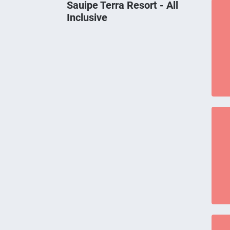
Sauipe Terra Resort - All
Inclusive