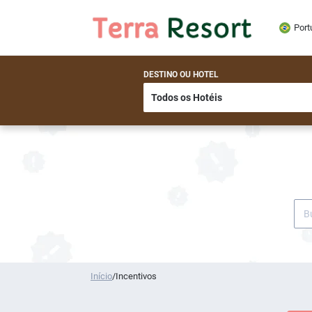
Port
DESTINO OU HOTEL
Início
/
Incentivos