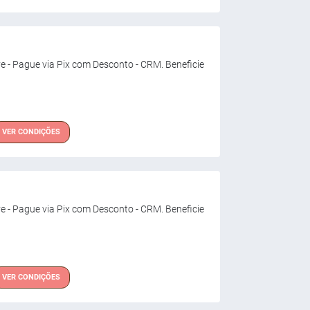
sive - Pague via Pix com Desconto - CRM. Beneficie
VER CONDIÇÕES
sive - Pague via Pix com Desconto - CRM. Beneficie
VER CONDIÇÕES