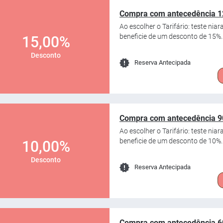
Compra com antecedência 12
Ao escolher o Tarifário: teste ni
beneficie de um desconto de 15%.
15,00%
Desconto
Reserva Antecipada
Compra com antecedência 90 
Ao escolher o Tarifário: teste nia
beneficie de um desconto de 10%.
10,00%
Desconto
Reserva Antecipada
Compra com antecedência 60 