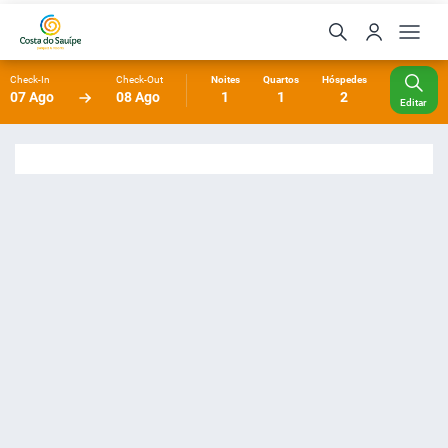
Check-In
Check-Out
Noites
Quartos
Hóspedes
07 Ago
08 Ago
1
1
2
Editar