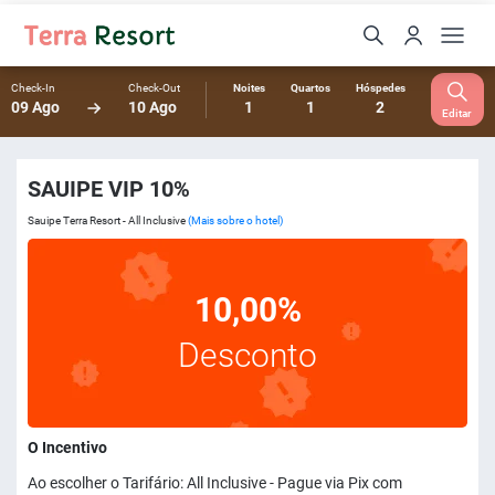
Check-In
Check-Out
Noites
Quartos
Hóspedes
09 Ago
10 Ago
1
1
2
Editar
SAUIPE VIP 10%
Sauipe Terra Resort - All Inclusive
(Mais sobre o hotel)
10,00%
Desconto
O Incentivo
Ao escolher o Tarifário: All Inclusive - Pague via Pix com