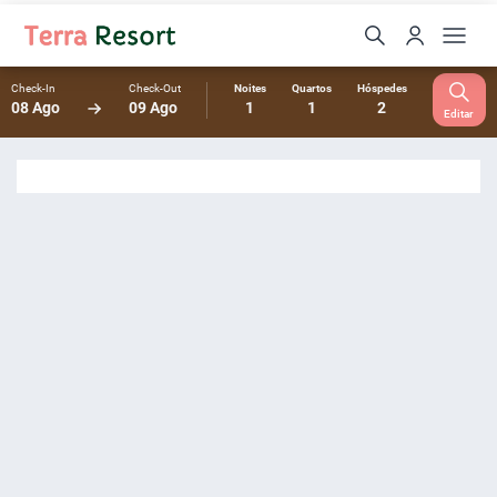
Check-In
Check-Out
Noites
Quartos
Hóspedes
08 Ago
09 Ago
1
1
2
Editar