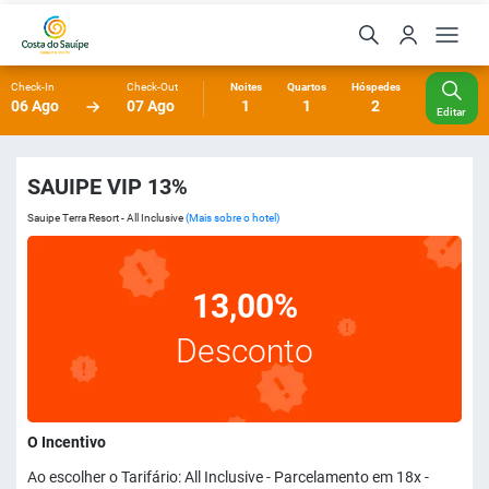
Check-In
Check-Out
Noites
Quartos
Hóspedes
06 Ago
07 Ago
1
1
2
Editar
SAUIPE VIP 13%
Sauipe Terra Resort - All Inclusive
(Mais sobre o hotel)
13,00%
Desconto
O Incentivo
Ao escolher o Tarifário: All Inclusive - Parcelamento em 18x -