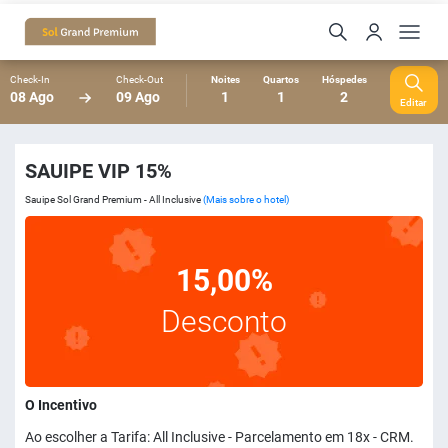
Check-In
Check-Out
Noites
Quartos
Hóspedes
08 Ago
09 Ago
1
1
2
Editar
SAUIPE VIP 15%
Sauipe Sol Grand Premium - All Inclusive
(Mais sobre o hotel)
15,00%
Desconto
O Incentivo
Ao escolher a Tarifa: All Inclusive - Parcelamento em 18x - CRM.