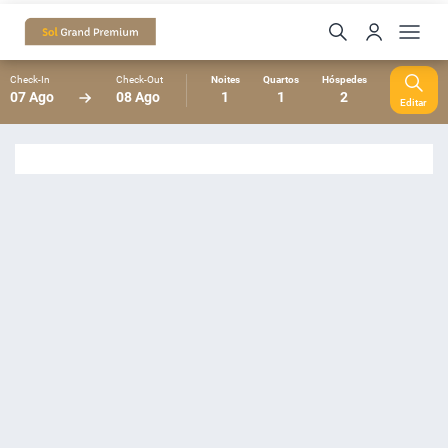
Check-In
Check-Out
Noites
Quartos
Hóspedes
07 Ago
08 Ago
1
1
2
Editar