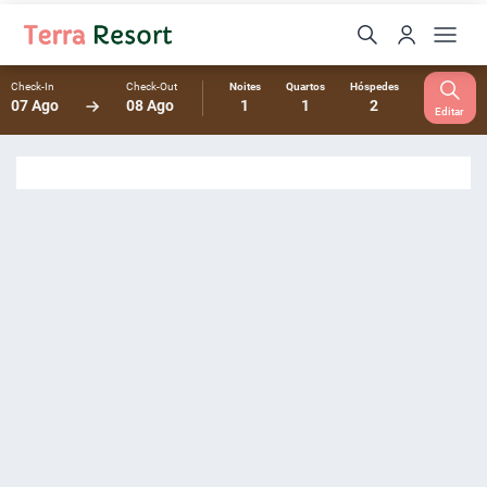
Check-In
Check-Out
Noites
Quartos
Hóspedes
07 Ago
08 Ago
1
1
2
Editar