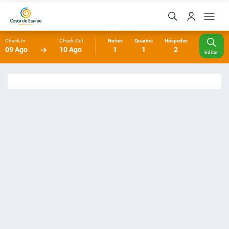
Check-In
Check-Out
Noites
Quartos
Hóspedes
09 Ago
10 Ago
1
1
2
Editar