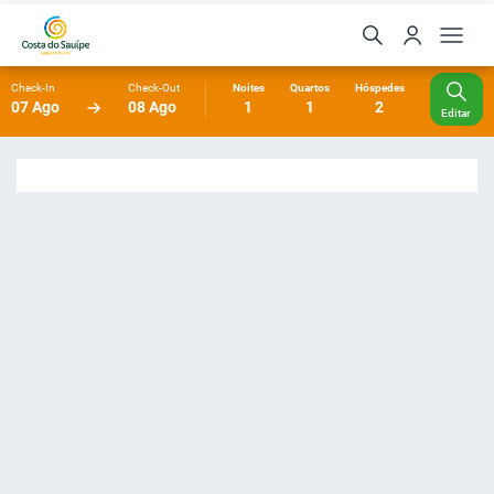
Check-In
Check-Out
Noites
Quartos
Hóspedes
07 Ago
08 Ago
1
1
2
Editar