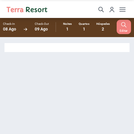
Check-In
Check-Out
Noites
Quartos
Hóspedes
08 Ago
09 Ago
1
1
2
Editar