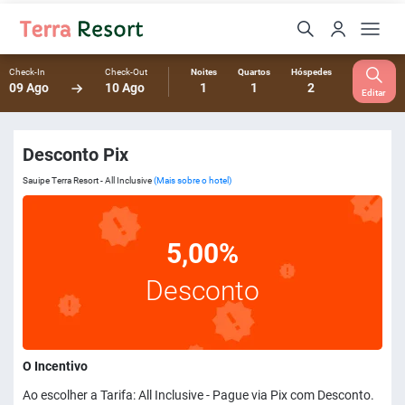
Check-In
Check-Out
Noites
Quartos
Hóspedes
09 Ago
10 Ago
1
1
2
Editar
Desconto Pix
Sauipe Terra Resort - All Inclusive
(Mais sobre o hotel)
5,00%
Desconto
O Incentivo
Ao escolher a Tarifa: All Inclusive - Pague via Pix com Desconto.