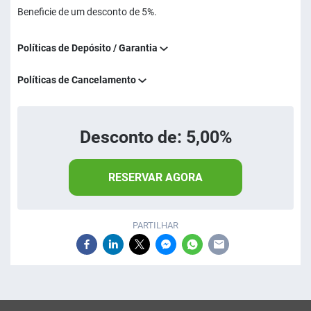
Beneficie de um desconto de 5%.
Políticas de Depósito / Garantia
Políticas de Cancelamento
Desconto de: 5,00%
RESERVAR AGORA
PARTILHAR