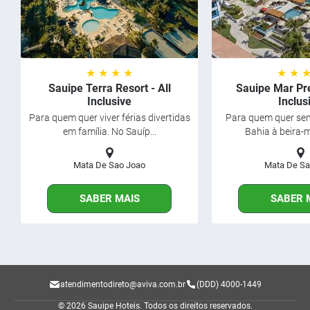
★ ★ ★ ★
★ ★ 
Sauipe Terra Resort - All
Sauipe Mar Pr
Inclusive
Inclus
Para quem quer viver férias divertidas
Para quem quer sent
em família. No Sauíp...
Bahia à beira-m
Mata De Sao Joao
Mata De Sa
SABER MAIS
SABER 
atendimentodireto@aviva.com.br
(DDD) 4000-1449
© 2026 Sauipe Hoteis.
Todos os direitos reservados.