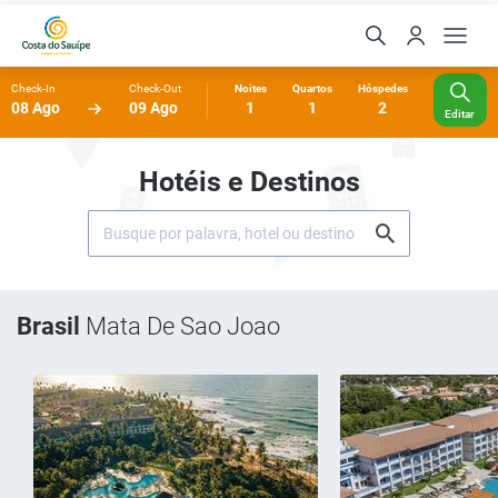
Check-In
Check-Out
Noites
Quartos
Hóspedes
08 Ago
09 Ago
1
1
2
Editar
Hotéis e Destinos
Brasil
Mata De Sao Joao