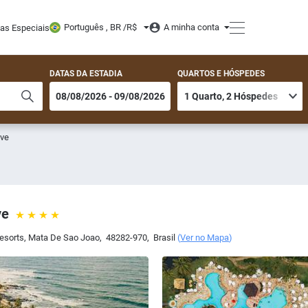
Português , BR /
R$
A minha conta
tas Especiais
DATAS DA ESTADIA
QUARTOS E HÓSPEDES
ive
ve
Resorts
,
Mata De Sao Joao
,
48282-970
,
Brasil
(
Ver no Mapa
)