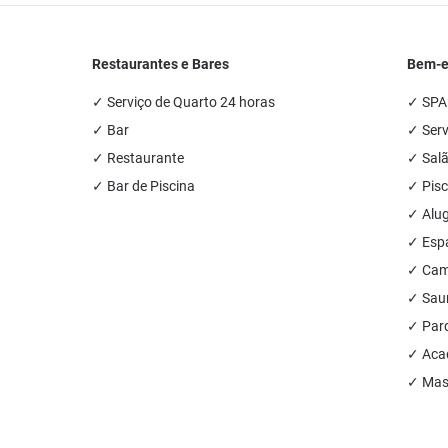
Restaurantes e Bares
Bem-es
✓ Serviço de Quarto 24 horas
✓ SPA
✓ Bar
✓ Ser
✓ Restaurante
✓ Salã
✓ Bar de Piscina
✓ Pisc
✓ Alug
✓ Esp
✓ Cam
✓ Sau
✓ Parq
✓ Acad
✓ Mas