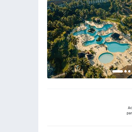
Ac
par