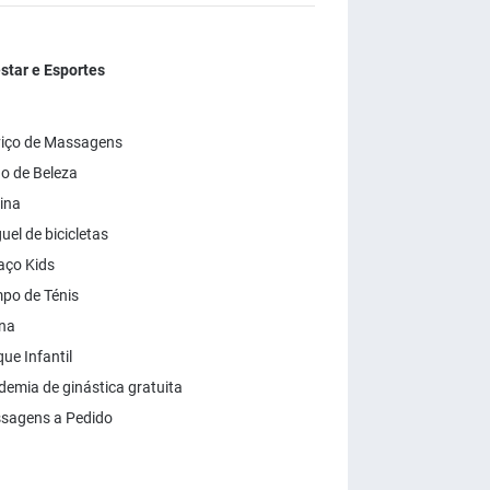
tar e Esportes
viço de Massagens
o de Beleza
ina
uel de bicicletas
aço Kids
po de Ténis
na
ue Infantil
emia de ginástica gratuita
sagens a Pedido