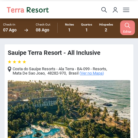
Check-In
Check-Out
Noites
Quartos
Hóspedes
07 Ago
08 Ago
1
1
2
Editar
Sauipe Terra Resort - All Inclusive
Costa do Sauípe Resorts - Ala Terra - BA-099 - Resorts
,
Mata De Sao Joao
,
48282-970
,
Brasil
(
Ver no Mapa
)