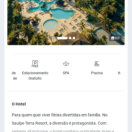
117
sibilidade
Estacionamento
SPA
Piscina
Wifi Grat
Cadeira de
Gratuito
Rodas
O Hotel
Para quem quer viver férias divertidas em família. No
Sauípe Terra Resort, a diversão é protagonista. Com
sistema all inclusive, o hotel combina praticidade, lazer e