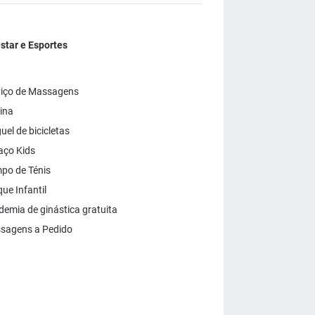
tar e Esportes
viço de Massagens
ina
uel de bicicletas
aço Kids
po de Ténis
ue Infantil
emia de ginástica gratuita
sagens a Pedido