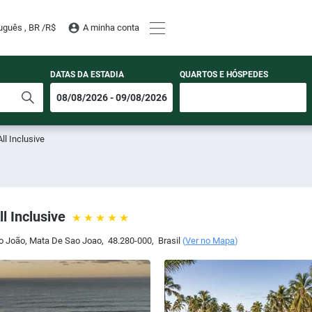
uguês , BR /
R$
A minha conta
DATAS DA ESTADIA
QUARTOS E HÓSPEDES
ll Inclusive
l Inclusive
o João
,
Mata De Sao Joao
,
48.280-000
,
Brasil
(
Ver no Mapa
)