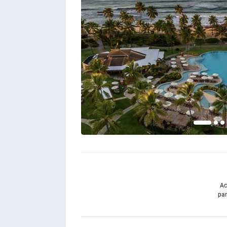
Ac
par