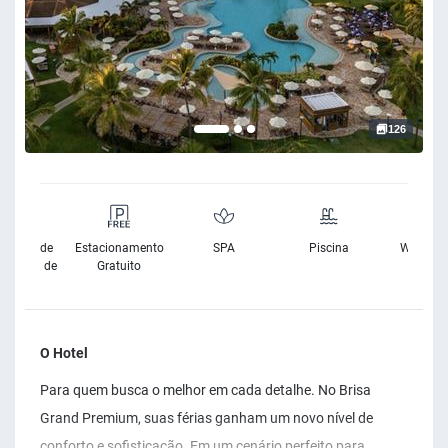
126
sibilidade
Estacionamento
SPA
Piscina
Wifi Grat
Cadeira de
Gratuito
Rodas
O Hotel
Para quem busca o melhor em cada detalhe. No Brisa
Grand Premium, suas férias ganham um novo nível de
conforto e sofisticação. Em um cenário perfeito para