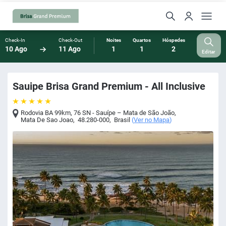
Check-In
Check-Out
Noites
Quartos
Hóspedes
10 Ago
11 Ago
1
1
2
Editar
Sauipe Brisa Grand Premium - All Inclusive
Rodovia BA 99km, 76 SN - Sauípe – Mata de São João
,
Mata De Sao Joao
,
48.280-000
,
Brasil
(
Ver no Mapa
)