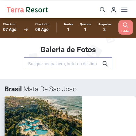
Check-In
Check-Out
Noites
Quartos
Hóspedes
07 Ago
08 Ago
1
1
2
Editar
Galeria de Fotos
Brasil
Mata De Sao Joao