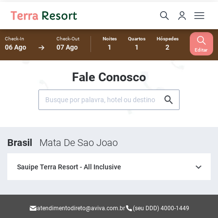
Check-In
Check-Out
Noites
Quartos
Hóspedes
06 Ago
07 Ago
1
1
2
Editar
Fale Conosco
Brasil
Mata De Sao Joao
Sauipe Terra Resort - All Inclusive
atendimentodireto@aviva.com.br
(seu DDD) 4000-1449