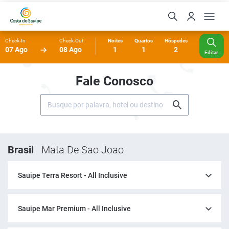
Check-In
Check-Out
Noites
Quartos
Hóspedes
07 Ago
08 Ago
1
1
2
Editar
Fale Conosco
Brasil
Mata De Sao Joao
Sauipe Terra Resort - All Inclusive
Sauipe Mar Premium - All Inclusive