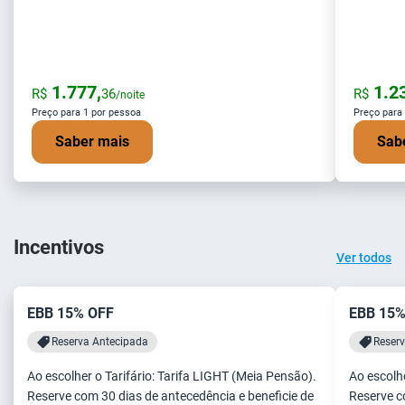
1.777,
1.23
R$
36
R$
/noite
Preço para 1 por pessoa
Preço para
Saber mais
Sab
Incentivos
Ver todos
EBB 15% OFF
EBB 15%
Reserva Antecipada
Reser
Ao escolher o Tarifário: Tarifa LIGHT (Meia Pensão).
Ao escolhe
Reserve com 30 dias de antecedência e beneficie de
Reserve c