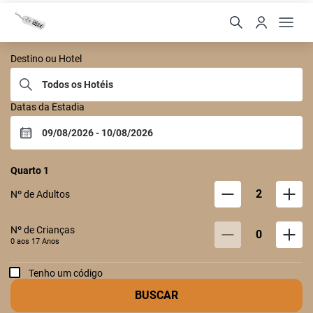
Castelo Itaipava
Destino ou Hotel
Datas da Estadia
Quarto
1
2
Nº de Adultos
Nº de Crianças
0
0 aos
17
Anos
Tenho um código
BUSCAR