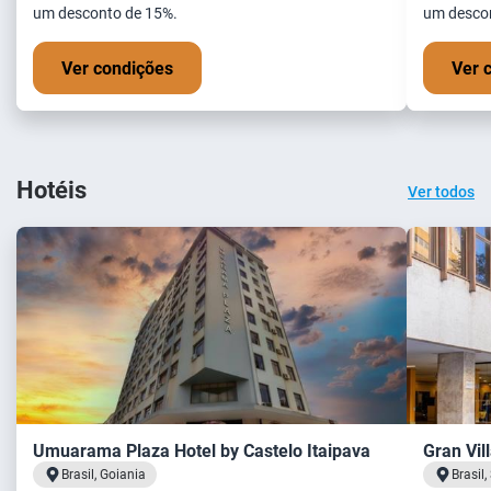
um desconto de 15%.
um desco
Ver condições
Ver 
Hotéis
Ver todos
Umuarama Plaza Hotel by Castelo Itaipava
Gran Vil
Brasil, Goiania
Brasil