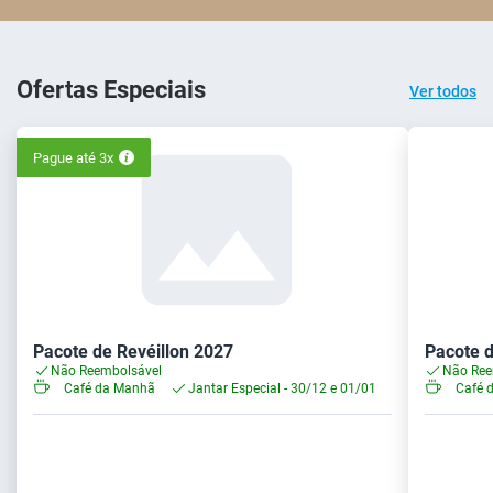
Ofertas Especiais
Ver todos
Pague até 3x
Pacote de Revéillon 2027
Pacote d
Não Reembolsável
Não Ree
Café da Manhã
Jantar Especial - 30/12 e 01/01
Café 