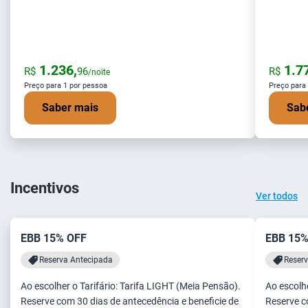
1.236,
1.77
R$
96
R$
/noite
Preço para 1 por pessoa
Preço para
Saber mais
Sab
Incentivos
Ver todos
EBB 15% OFF
EBB 15%
Reserva Antecipada
Reser
Ao escolher o Tarifário: Tarifa LIGHT (Meia Pensão).
Ao escolhe
Reserve com 30 dias de antecedência e beneficie de
Reserve c