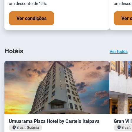
um desconto de 15%.
um desco
Ver condições
Ver 
Hotéis
Ver todos
Umuarama Plaza Hotel by Castelo Itaipava
Gran Vil
Brasil, Goiania
Brasil