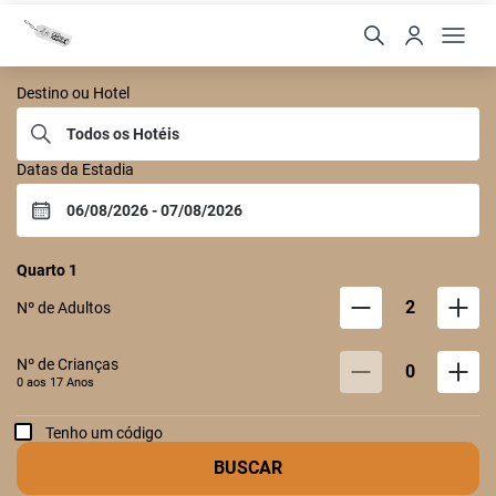
Castelo Itaipava
Destino ou Hotel
Datas da Estadia
Quarto
1
2
Nº de Adultos
Nº de Crianças
0
0 aos
17
Anos
Tenho um código
BUSCAR