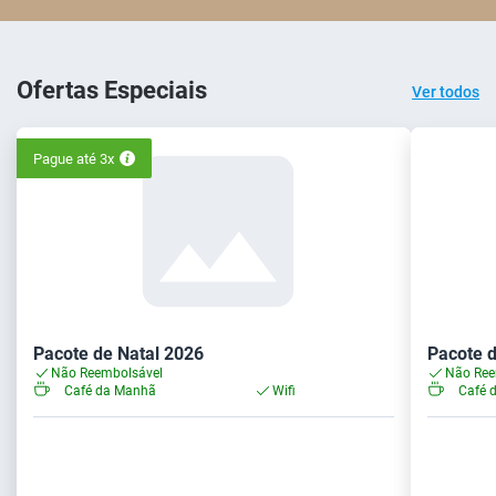
Ofertas Especiais
Ver todos
Pague até 3x
Pacote de Natal 2026
Pacote d
Não Reembolsável
Não Ree
Café da Manhã
Wifi
Café 