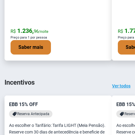
1.236,
1.77
R$
96
R$
/noite
Preço para 1 por pessoa
Preço para
Saber mais
Sab
Incentivos
Ver todos
EBB 15% OFF
EBB 15%
Reserva Antecipada
Reser
Ao escolher o Tarifário: Tarifa LIGHT (Meia Pensão).
Ao escolhe
Reserve com 30 dias de antecedência e beneficie de
Reserve c