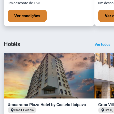
um desconto de 15%.
um desco
Ver condições
Ver 
Hotéis
Ver todos
Umuarama Plaza Hotel by Castelo Itaipava
Gran Vil
Brasil, Goiania
Brasil