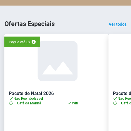
Ofertas Especiais
Ver todos
Pague até 3x
Pacote de Natal 2026
Pacote d
Não Reembolsável
Não Ree
Café da Manhã
Wifi
Café 