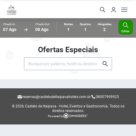
Check-In
Check-Out
Noites
Quartos
Hóspedes
07 Ago
08 Ago
1
1
2
Editar
Ofertas Especiais
reservas@castelodeitaipavahoteis.com.br
08007999925
© 2026 Castelo de Itaipava - Hotel, Eventos e Gastronomia.
Todos os
direitos reservados.
Powered by