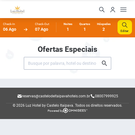
Check-In
Check-Out
Noites
Quartos
Hóspedes
06 Ago
07 Ago
1
1
2
Editar
Ofertas Especiais
reservas@castelodeitaipavahoteis.com.br
08007999925
© 2026 Luz Hotel by Castelo Itaipava.
Todos os direitos reservados.
Powered by