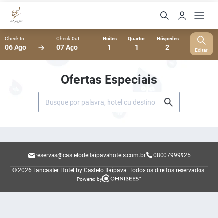
Check-In
Check-Out
Noites
Quartos
Hóspedes
06 Ago
07 Ago
1
1
2
Editar
Ofertas Especiais
reservas@castelodeitaipavahoteis.com.br
08007999925
© 2026 Lancaster Hotel by Castelo Itaipava.
Todos os direitos reservados.
Powered by