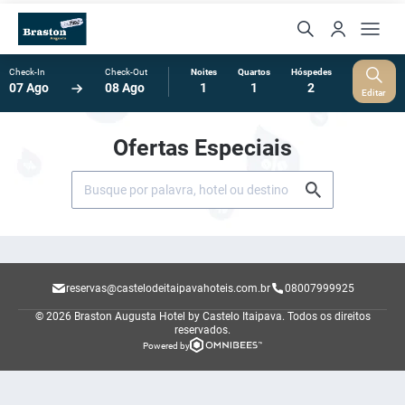
Check-In
Check-Out
Noites
Quartos
Hóspedes
07 Ago
08 Ago
1
1
2
Editar
Ofertas Especiais
reservas@castelodeitaipavahoteis.com.br
08007999925
© 2026 Braston Augusta Hotel by Castelo Itaipava.
Todos os direitos
reservados.
Powered by